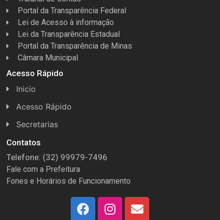
Portal da Transparência Federal
Lei de Acesso à informação
Lei da Transparência Estadual
Portal da Transparência de Minas
Câmara Municipal
Acesso Rápido
Inicio
Acesso Rápido
Concursos
Secretarias
Conselhos
Licitações
Contatos
Telefone: (32) 99979-7496
Espera Feliz Antigamente
Secretaria de Esportes
Fale com a Prefeitura
e-Nota
Secretarias e Diretorias
Fones e Horários de Funcionamento
Fundo Municipal Previdenciário
Secretaria de Des. Social
FUMPREF
Secretaria de Turismo