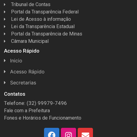
Tribunal de Contas
Portal da Transparência Federal
Lei de Acesso à informação
Lei da Transparência Estadual
Portal da Transparência de Minas
Câmara Municipal
Acesso Rápido
Inicio
Acesso Rápido
Concursos
Secretarias
Conselhos
Licitações
Contatos
Telefone: (32) 99979-7496
Espera Feliz Antigamente
Secretaria de Esportes
Fale com a Prefeitura
e-Nota
Secretarias e Diretorias
Fones e Horários de Funcionamento
Fundo Municipal Previdenciário
Secretaria de Des. Social
FUMPREF
Secretaria de Turismo