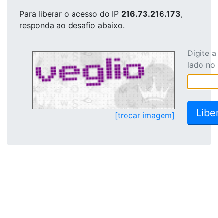
Para liberar o acesso
do IP
216.73.216.173
,
responda ao desafio abaixo.
Digite 
lado no
[trocar imagem]