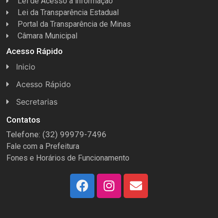
Lei de Acesso à informação
Lei da Transparência Estadual
Portal da Transparência de Minas
Câmara Municipal
Acesso Rápido
Inicio
Acesso Rápido
Concursos
Secretarias
Conselhos
Licitações
Contatos
Telefone: (32) 99979-7496
Espera Feliz Antigamente
Secretaria de Esportes
Fale com a Prefeitura
e-Nota
Secretarias e Diretorias
Fones e Horários de Funcionamento
Fundo Municipal Previdenciário
Secretaria de Des. Social
FUMPREF
Secretaria de Turismo
História
Secretaria de Educação e Cultura