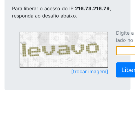
Para liberar o acesso
do IP
216.73.216.79
,
responda ao desafio abaixo.
Digite 
lado no
[trocar imagem]