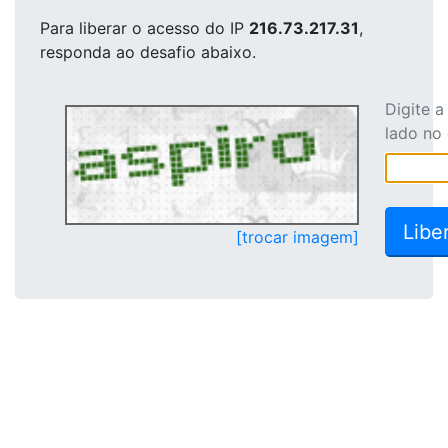
Para liberar o acesso
do IP
216.73.217.31
,
responda ao desafio abaixo.
Digite 
lado no
[trocar imagem]