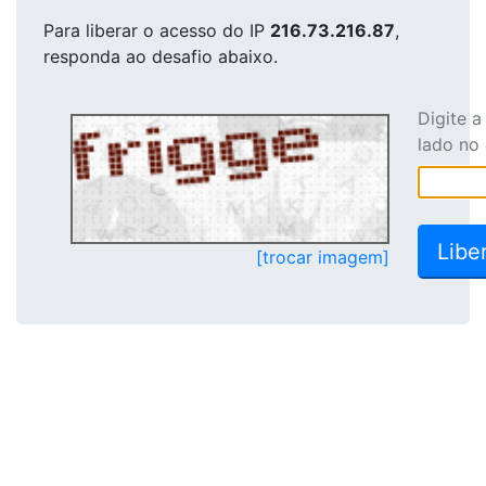
Para liberar o acesso
do IP
216.73.216.87
,
responda ao desafio abaixo.
Digite 
lado no
[trocar imagem]