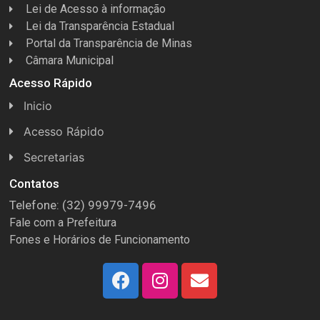
Lei de Acesso à informação
Lei da Transparência Estadual
Portal da Transparência de Minas
Câmara Municipal
Acesso Rápido
Inicio
Acesso Rápido
Concursos
Secretarias
Conselhos
Licitações
Contatos
Telefone: (32) 99979-7496
Espera Feliz Antigamente
Secretaria de Esportes
Fale com a Prefeitura
e-Nota
Secretarias e Diretorias
Fones e Horários de Funcionamento
Fundo Municipal Previdenciário
Secretaria de Des. Social
FUMPREF
Secretaria de Turismo
História
Secretaria de Educação e Cultura