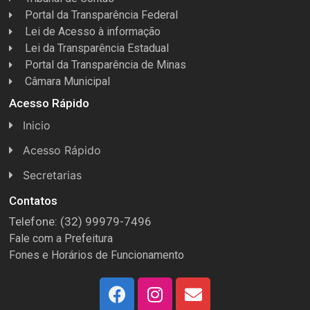
Portal da Transparência Federal
Lei de Acesso à informação
Lei da Transparência Estadual
Portal da Transparência de Minas
Câmara Municipal
Acesso Rápido
Inicio
Acesso Rápido
Concursos
Secretarias
Conselhos
Licitações
Contatos
Telefone: (32) 99979-7496
Espera Feliz Antigamente
Secretaria de Esportes
Fale com a Prefeitura
e-Nota
Secretarias e Diretorias
Fones e Horários de Funcionamento
Fundo Municipal Previdenciário
Secretaria de Des. Social
FUMPREF
Secretaria de Turismo