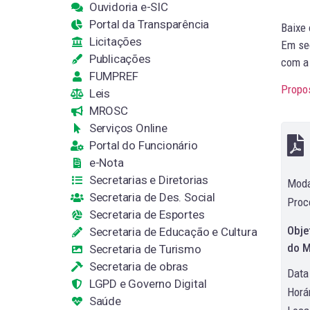
Ouvidoria e-SIC
Portal da Transparência
Baixe
Licitações
Em seg
Publicações
com a 
FUMPREF
Propo
Leis
MROSC
Serviços Online
Portal do Funcionário
e-Nota
Secretarias e Diretorias
Moda
Secretaria de Des. Social
Proc
Secretaria de Esportes
Obje
Secretaria de Educação e Cultura
do M
Secretaria de Turismo
Secretaria de obras
Data
LGPD e Governo Digital
Horár
Saúde