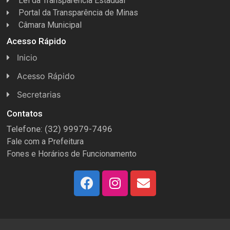
Lei da Transparência Estadual
Portal da Transparência de Minas
Câmara Municipal
Acesso Rápido
Inicio
Acesso Rápido
Concursos
Secretarias
Conselhos
Licitações
Contatos
Telefone: (32) 99979-7496
Espera Feliz Antigamente
Secretaria de Esportes
Fale com a Prefeitura
e-Nota
Secretarias e Diretorias
Fones e Horários de Funcionamento
Fundo Municipal Previdenciário
Secretaria de Des. Social
FUMPREF
Secretaria de Turismo
História
Secretaria de Educação e Cultura
LGPD e Governo Digital
Secretaria de Obras