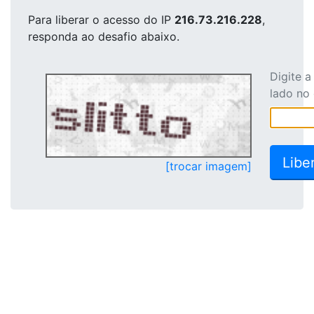
Para liberar o acesso
do IP
216.73.216.228
,
responda ao desafio abaixo.
Digite 
lado no
[trocar imagem]