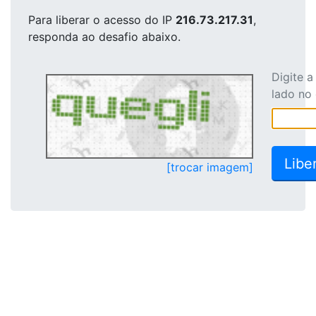
Para liberar o acesso
do IP
216.73.217.31
,
responda ao desafio abaixo.
Digite 
lado no
[trocar imagem]