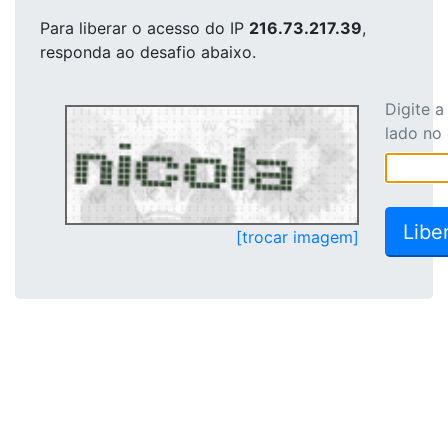
Para liberar o acesso
do IP
216.73.217.39
,
responda ao desafio abaixo.
Digite 
lado no
[trocar imagem]