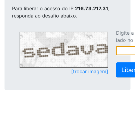
Para liberar o acesso
do IP
216.73.217.31
,
responda ao desafio abaixo.
Digite 
lado no
[trocar imagem]