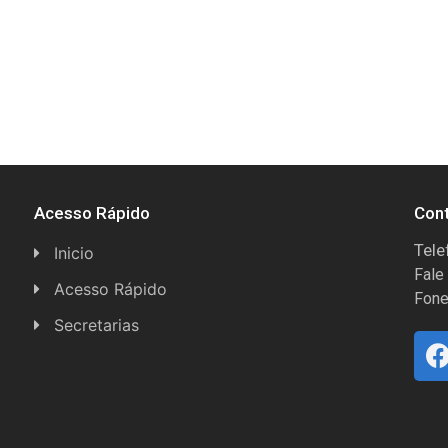
Acesso Rápido
Con
Tele
Inicio
Fale
Acesso Rápido
Fone
Concursos
Secretarias
Conselhos
Licitações
Espera Feliz Antigamente
Secretaria de Esportes
e-Nota
Secretarias e Diretorias