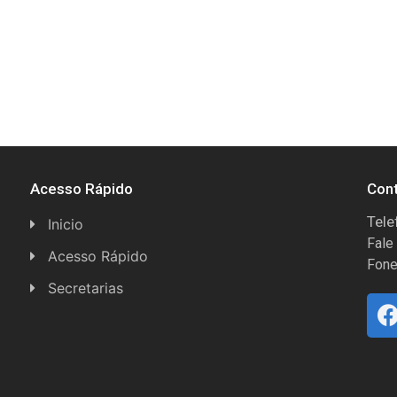
Acesso Rápido
Con
Tele
Inicio
Fale
Acesso Rápido
Fone
Concursos
Secretarias
Conselhos
Licitações
Espera Feliz Antigamente
Secretaria de Esportes
e-Nota
Secretarias e Diretorias