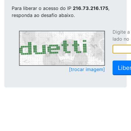
Para liberar o acesso
do IP
216.73.216.175
,
responda ao desafio abaixo.
Digite 
lado no
[trocar imagem]