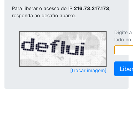
Para liberar o acesso
do IP
216.73.217.173
,
responda ao desafio abaixo.
Digite 
lado no
[trocar imagem]