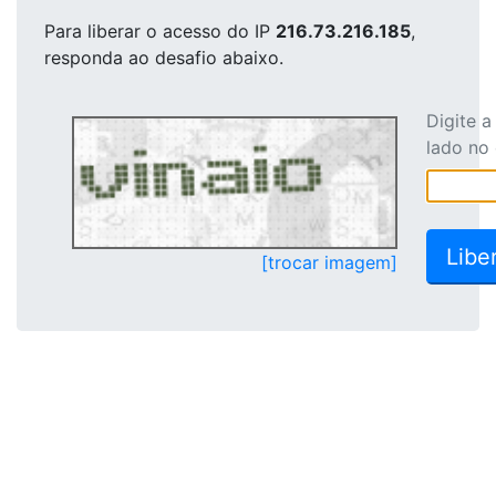
Para liberar o acesso
do IP
216.73.216.185
,
responda ao desafio abaixo.
Digite 
lado no
[trocar imagem]