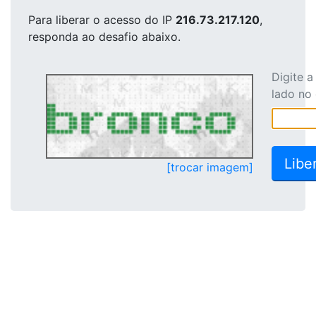
Para liberar o acesso
do IP
216.73.217.120
,
responda ao desafio abaixo.
Digite 
lado no
[trocar imagem]