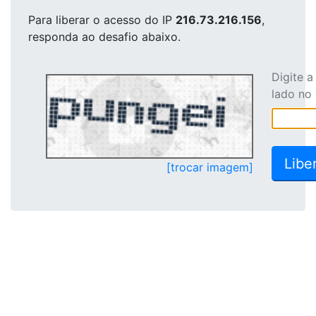
Para liberar o acesso
do IP
216.73.216.156
,
responda ao desafio abaixo.
Digite 
lado no
[trocar imagem]