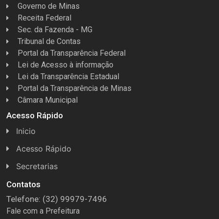
Governo de Minas
Receita Federal
Sec. da Fazenda - MG
Tribunal de Contas
Portal da Transparência Federal
Lei de Acesso à informação
Lei da Transparência Estadual
Portal da Transparência de Minas
Câmara Municipal
Acesso Rápido
Inicio
Acesso Rápido
Concursos
Secretarias
Conselhos
Licitações
Contatos
Telefone: (32) 99979-7496
Espera Feliz Antigamente
Secretaria de Esportes
Fale com a Prefeitura
e-Nota
Secretarias e Diretorias