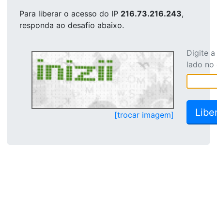
Para liberar o acesso
do IP
216.73.216.243
,
responda ao desafio abaixo.
Digite 
lado no
[trocar imagem]