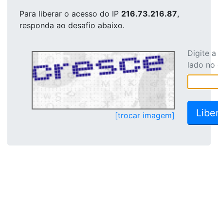
Para liberar o acesso
do IP
216.73.216.87
,
responda ao desafio abaixo.
Digite 
lado no
[trocar imagem]