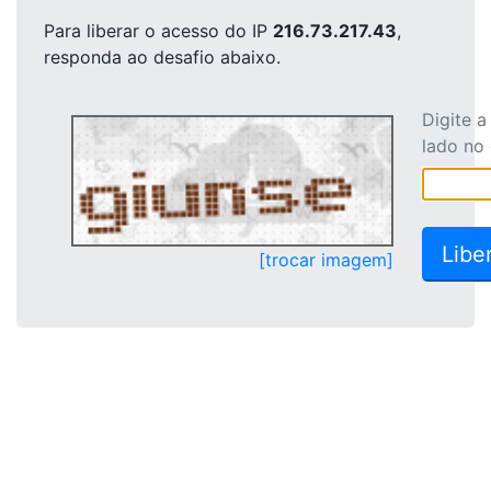
Para liberar o acesso
do IP
216.73.217.43
,
responda ao desafio abaixo.
Digite 
lado no
[trocar imagem]