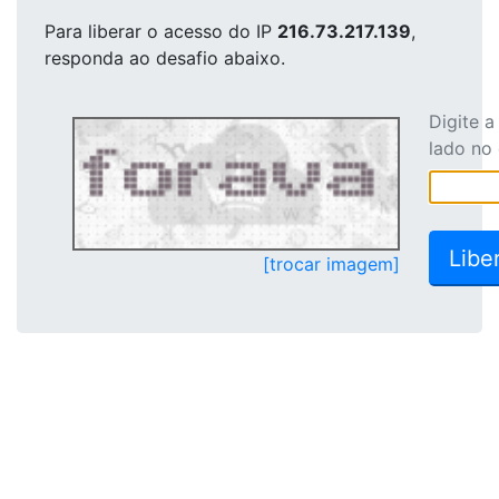
Para liberar o acesso
do IP
216.73.217.139
,
responda ao desafio abaixo.
Digite 
lado no
[trocar imagem]