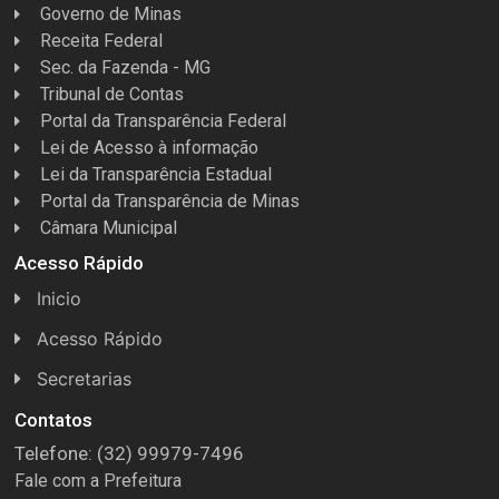
Governo de Minas
Receita Federal
Sec. da Fazenda - MG
Tribunal de Contas
Portal da Transparência Federal
Lei de Acesso à informação
Lei da Transparência Estadual
Portal da Transparência de Minas
Câmara Municipal
Acesso Rápido
Inicio
Acesso Rápido
Concursos
Secretarias
Conselhos
Licitações
Contatos
Telefone: (32) 99979-7496
Espera Feliz Antigamente
Secretaria de Esportes
Fale com a Prefeitura
e-Nota
Secretarias e Diretorias