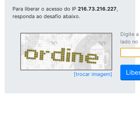
Para liberar o acesso
do IP
216.73.216.227
,
responda ao desafio abaixo.
Digite 
lado no
[trocar imagem]