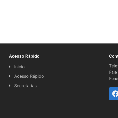
Acesso Rápido
Con
Tele
Inicio
Fale
Acesso Rápido
Fone
Concursos
Secretarias
Conselhos
Licitações
Espera Feliz Antigamente
Secretaria de Esportes
e-Nota
Secretarias e Diretorias