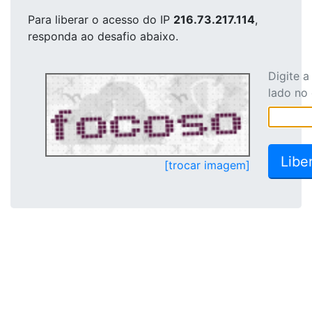
Para liberar o acesso
do IP
216.73.217.114
,
responda ao desafio abaixo.
Digite 
lado no
[trocar imagem]