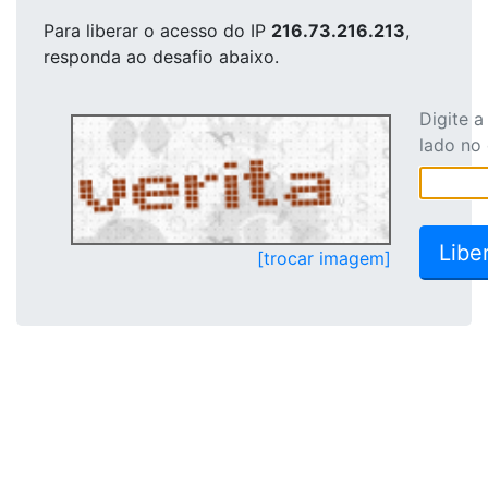
Para liberar o acesso
do IP
216.73.216.213
,
responda ao desafio abaixo.
Digite 
lado no
[trocar imagem]