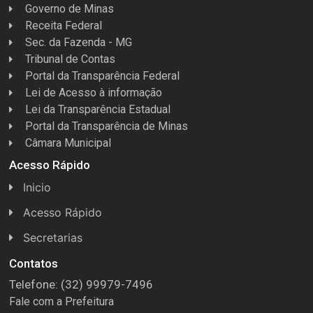
Governo de Minas
Receita Federal
Sec. da Fazenda - MG
Tribunal de Contas
Portal da Transparência Federal
Lei de Acesso à informação
Lei da Transparência Estadual
Portal da Transparência de Minas
Câmara Municipal
Acesso Rápido
Inicio
Acesso Rápido
Concursos
Secretarias
Conselhos
Licitações
Contatos
Telefone: (32) 99979-7496
Espera Feliz Antigamente
Secretaria de Esportes
Fale com a Prefeitura
e-Nota
Secretarias e Diretorias