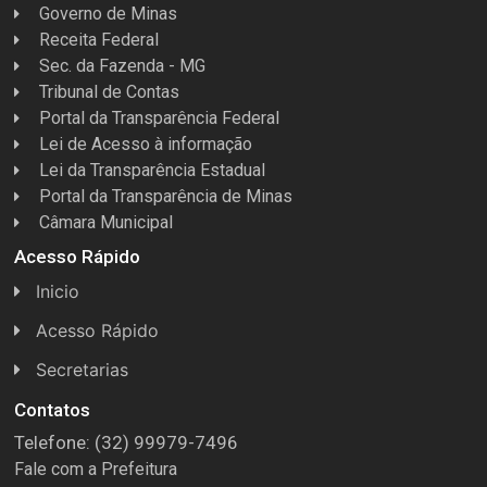
Governo de Minas
Receita Federal
Sec. da Fazenda - MG
Tribunal de Contas
Portal da Transparência Federal
Lei de Acesso à informação
Lei da Transparência Estadual
Portal da Transparência de Minas
Câmara Municipal
Acesso Rápido
Inicio
Acesso Rápido
Concursos
Secretarias
Conselhos
Licitações
Contatos
Telefone: (32) 99979-7496
Espera Feliz Antigamente
Secretaria de Esportes
Fale com a Prefeitura
e-Nota
Secretarias e Diretorias