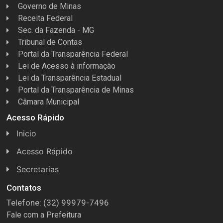
Governo de Minas
Receita Federal
Sec. da Fazenda - MG
Tribunal de Contas
Portal da Transparência Federal
Lei de Acesso à informação
Lei da Transparência Estadual
Portal da Transparência de Minas
Câmara Municipal
Acesso Rápido
Inicio
Acesso Rápido
Concursos
Secretarias
Conselhos
Licitações
Contatos
Telefone: (32) 99979-7496
Espera Feliz Antigamente
Secretaria de Esportes
Fale com a Prefeitura
e-Nota
Secretarias e Diretorias