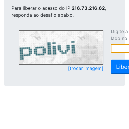
Para liberar o acesso
do IP
216.73.216.62
,
responda ao desafio abaixo.
Digite 
lado no
[trocar imagem]