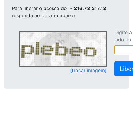
Para liberar o acesso
do IP
216.73.217.13
,
responda ao desafio abaixo.
Digite 
lado no
[trocar imagem]