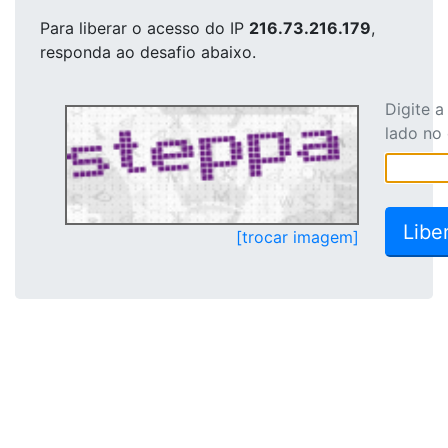
Para liberar o acesso
do IP
216.73.216.179
,
responda ao desafio abaixo.
Digite 
lado no
[trocar imagem]