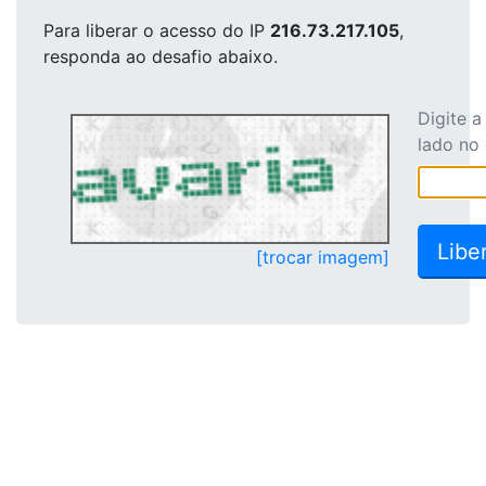
Para liberar o acesso
do IP
216.73.217.105
,
responda ao desafio abaixo.
Digite 
lado no
[trocar imagem]