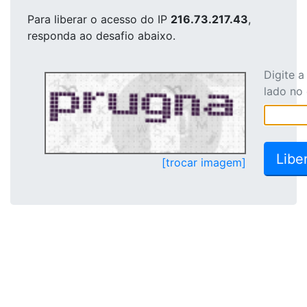
Para liberar o acesso
do IP
216.73.217.43
,
responda ao desafio abaixo.
Digite 
lado no
[trocar imagem]