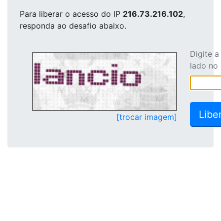
Para liberar o acesso
do IP
216.73.216.102
,
responda ao desafio abaixo.
Digite 
lado no
[trocar imagem]