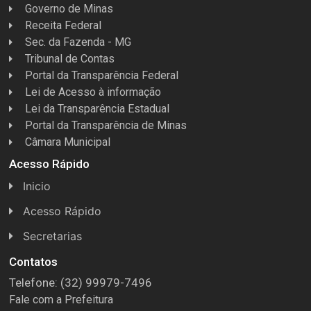
Governo de Minas
Receita Federal
Sec. da Fazenda - MG
Tribunal de Contas
Portal da Transparência Federal
Lei de Acesso à informação
Lei da Transparência Estadual
Portal da Transparência de Minas
Câmara Municipal
Acesso Rápido
Inicio
Acesso Rápido
Concursos
Secretarias
Conselhos
Licitações
Contatos
Telefone: (32) 99979-7496
Espera Feliz Antigamente
Secretaria de Esportes
Fale com a Prefeitura
e-Nota
Secretarias e Diretorias