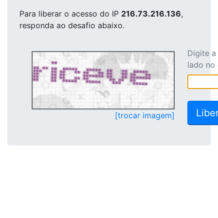
Para liberar o acesso
do IP
216.73.216.136
,
responda ao desafio abaixo.
Digite 
lado no
[trocar imagem]