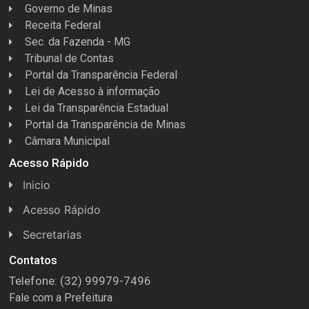
Governo de Minas
Receita Federal
Sec. da Fazenda - MG
Tribunal de Contas
Portal da Transparência Federal
Lei de Acesso à informação
Lei da Transparência Estadual
Portal da Transparência de Minas
Câmara Municipal
Acesso Rápido
Inicio
Acesso Rápido
Concursos
Secretarias
Conselhos
Licitações
Contatos
Telefone: (32) 99979-7496
Espera Feliz Antigamente
Secretaria de Esportes
Fale com a Prefeitura
e-Nota
Secretarias e Diretorias