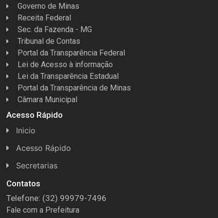
Governo de Minas
Receita Federal
Sec. da Fazenda - MG
Tribunal de Contas
Portal da Transparência Federal
Lei de Acesso à informação
Lei da Transparência Estadual
Portal da Transparência de Minas
Câmara Municipal
Acesso Rápido
Inicio
Acesso Rápido
Concursos
Secretarias
Conselhos
Licitações
Contatos
Telefone: (32) 99979-7496
Espera Feliz Antigamente
Secretaria de Esportes
Fale com a Prefeitura
e-Nota
Secretarias e Diretorias