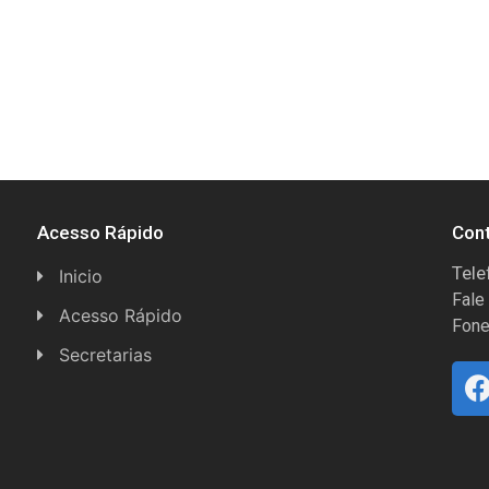
Acesso Rápido
Con
Tele
Inicio
Fale
Acesso Rápido
Fone
Concursos
Secretarias
Conselhos
Licitações
Espera Feliz Antigamente
Secretaria de Esportes
e-Nota
Secretarias e Diretorias