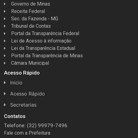
Governo de Minas
Receita Federal
Sec. da Fazenda - MG
Tribunal de Contas
Portal da Transparência Federal
Lei de Acesso à informação
Lei da Transparência Estadual
Portal da Transparência de Minas
Câmara Municipal
Acesso Rápido
Inicio
Acesso Rápido
Concursos
Secretarias
Conselhos
Licitações
Contatos
Telefone: (32) 99979-7496
Espera Feliz Antigamente
Secretaria de Esportes
Fale com a Prefeitura
e-Nota
Secretarias e Diretorias