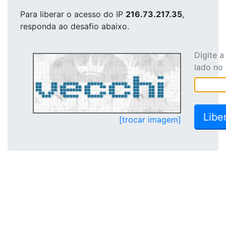
Para liberar o acesso
do IP
216.73.217.35
,
responda ao desafio abaixo.
Digite 
lado no
[trocar imagem]