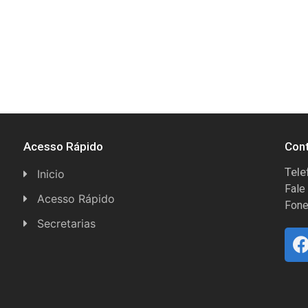
Acesso Rápido
Con
Tele
Inicio
Fale
Acesso Rápido
Fone
Concursos
Secretarias
Conselhos
Licitações
Espera Feliz Antigamente
Secretaria de Esportes
e-Nota
Secretarias e Diretorias