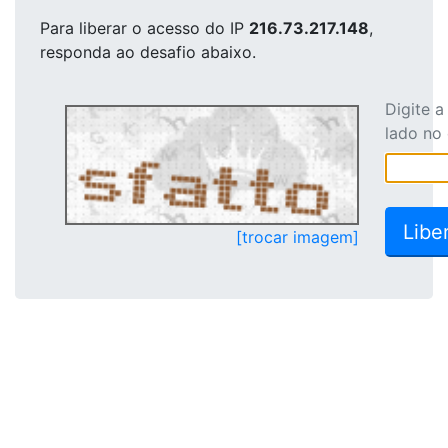
Para liberar o acesso
do IP
216.73.217.148
,
responda ao desafio abaixo.
Digite 
lado no
[trocar imagem]